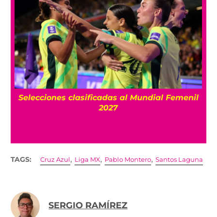
s
Selecciones clasificadas al Mundial Femenil
el
2027
,
,
,
TAGS:
Cruz Azul
Liga MX
Pablo Montero
Santos Laguna
SERGIO RAMÍREZ