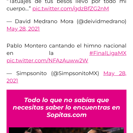
“Tatuajes de tus besos llevo por todo mi
cuerpo…”
pic.twitter.com/gdzBfZG2nM
— David Medrano Mora (@deividmedrano)
May 28, 2021
Pablo Montero cantando el himno nacional
en la
#FinalLigaMX
pic.twitter.com/NFAzAuww2W
— Simpsonito (@SimpsonitoMX)
May 28,
2021
Todo lo que no sabías que
necesitas saber lo encuentras en
Sopitas.com