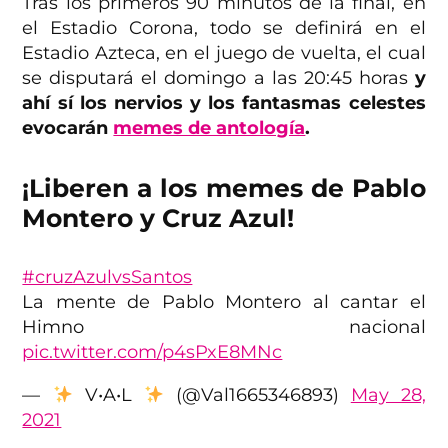
Tras los primeros 90 minutos de la final, en
el Estadio Corona, todo se definirá en el
Estadio Azteca, en el juego de vuelta, el cual
se disputará el domingo a las 20:45 horas
y
ahí sí los nervios y los fantasmas celestes
evocarán
memes de antología
.
¡Liberen a los memes de Pablo
Montero y Cruz Azul!
#cruzAzulvsSantos
La mente de Pablo Montero al cantar el
Himno nacional
pic.twitter.com/p4sPxE8MNc
—
V•A•L
(@Val1665346893)
May 28,
2021