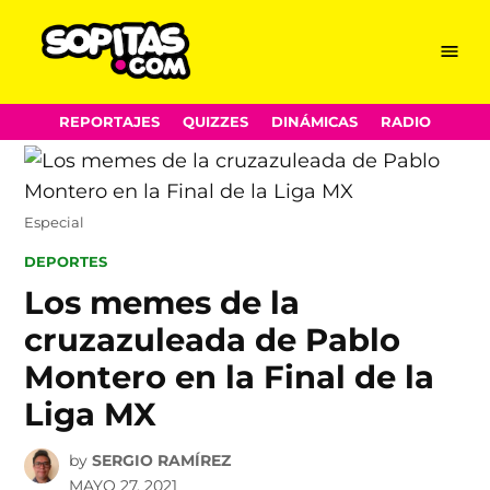
Menu
Sopitas.com
Skip
REPORTAJES
QUIZZES
DINÁMICAS
RADIO
to
content
Especial
POSTED
DEPORTES
IN
Los memes de la
cruzazuleada de Pablo
Montero en la Final de la
Liga MX
by
SERGIO RAMÍREZ
MAYO 27, 2021