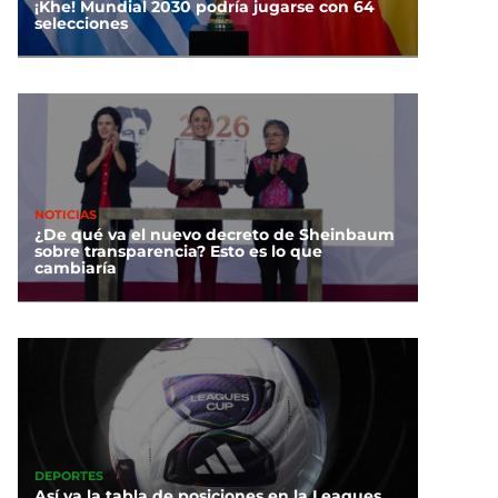
¡Khe! Mundial 2030 podría jugarse con 64
selecciones
NOTICIAS
¿De qué va el nuevo decreto de Sheinbaum
sobre transparencia? Esto es lo que
cambiaría
DEPORTES
Así va la tabla de posiciones en la Leagues