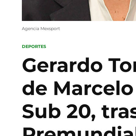
Agencia Mexsport
POSTED
DEPORTES
IN
Gerardo Tor
de Marcelo 
Sub 20, tras
Premundia