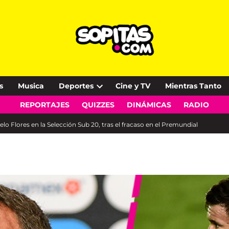
s
Musica
Deportes
Cine y TV
Mientras Tanto
Open
REPORTAJES
QUIZZES
DINÁMICAS
RADIO
dropdown
menu
lo Flores en la Selección Sub 20, tras el fracaso en el Premundial