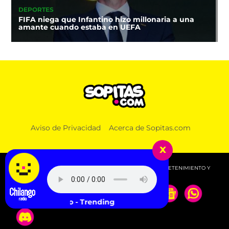
DEPORTES
FIFA niega que Infantino hizo millonaria a una
amante cuando estaba en UEFA
Aviso de Privacidad
Acerca de Sopitas.com
x
© 2026 SOPITAS.COM - MÚSICA, NOTICIAS, DEPORTES, ENTRETENIMIENTO Y
MÁS!.
Young Miko - Trending