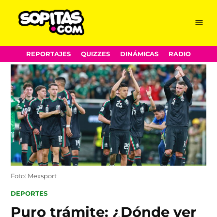
Menu
Sopitas.com
Skip
REPORTAJES
QUIZZES
DINÁMICAS
RADIO
to
content
Foto: Mexsport
POSTED
DEPORTES
IN
Puro trámite: ¿Dónde ver