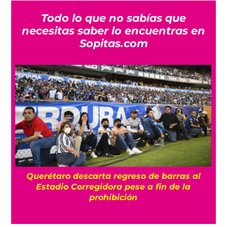
Todo lo que no sabías que
necesitas saber lo encuentras en
Sopitas.com
Querétaro descarta regreso de barras al
Así v
Estadio Corregidora pese a fin de la
prohibición