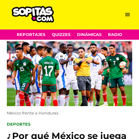
Menu
Sopitas.com
Skip
REPORTAJES
QUIZZES
DINÁMICAS
RADIO
to
content
México frente a Honduras
POSTED
DEPORTES
IN
¿Por qué México se juega