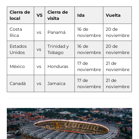
Cierra de
Cierra de
VS
Ida
Vuelta
local
visita
Costa
16 de
20 de
vs
Panamá
Rica
noviembre
noviembre
Estados
Trinidad y
16 de
20 de
vs
Unidos
Tobago
noviembre
noviembre
17 de
21 de
México
vs
Honduras
noviembre
noviembre
17 de
21 de
Canadá
vs
Jamaica
noviembre
noviembre