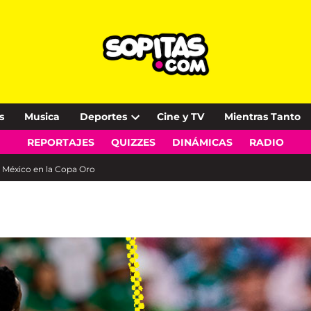
s
Musica
Deportes
Cine y TV
Mientras Tanto
Open
REPORTAJES
QUIZZES
DINÁMICAS
RADIO
dropdown
menu
 México en la Copa Oro