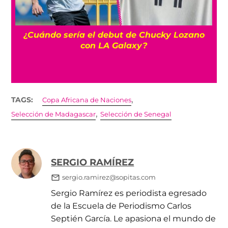
¿Cuándo sería el debut de Chucky Lozano
o
con LA Galaxy?
,
TAGS:
Copa Africana de Naciones
,
Selección de Madagascar
Selección de Senegal
SERGIO RAMÍREZ
sergio.ramirez@sopitas.com
Sergio Ramírez es periodista egresado
de la Escuela de Periodismo Carlos
Septién García. Le apasiona el mundo de