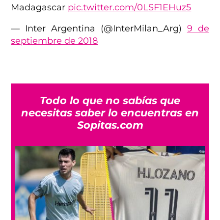
Madagascar
pic.twitter.com/0LSF1EHuz5
— Inter Argentina (@InterMilan_Arg)
9 de
septiembre de 2018
Todo lo que no sabías que
necesitas saber lo encuentras en
Sopitas.com