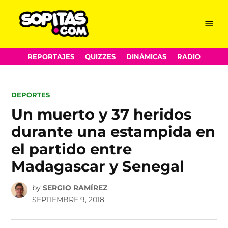
Menu
Sopitas.com
Skip
REPORTAJES
QUIZZES
DINÁMICAS
RADIO
to
content
POSTED
DEPORTES
IN
Un muerto y 37 heridos
durante una estampida en
el partido entre
Madagascar y Senegal
by
SERGIO RAMÍREZ
SEPTIEMBRE 9, 2018