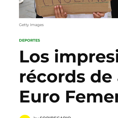
Getty Images
POSTED
DEPORTES
IN
Los impres
récords de 
Euro Feme