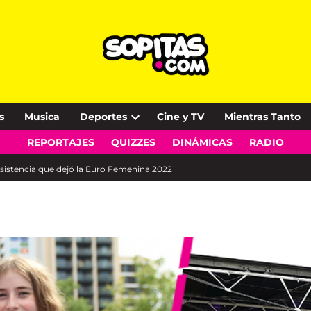
s
Musica
Deportes
Cine y TV
Mientras Tanto
Open
REPORTAJES
QUIZZES
DINÁMICAS
RADIO
dropdown
menu
sistencia que dejó la Euro Femenina 2022