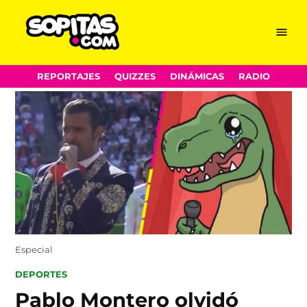
Menu
Sopitas.com
Skip
REPORTAJES
QUIZZES
DINÁMICAS
RADIO
to
content
Especial
POSTED
DEPORTES
IN
Pablo Montero olvidó