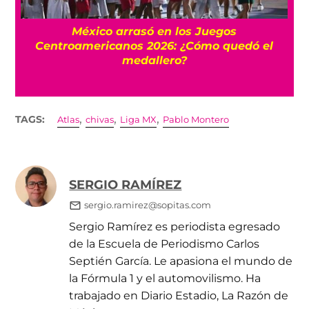
l
México arrasó en los Juegos
Centroamericanos 2026: ¿Cómo quedó el
medallero?
,
,
,
TAGS:
Atlas
chivas
Liga MX
Pablo Montero
SERGIO RAMÍREZ
sergio.ramirez@sopitas.com
Sergio Ramírez es periodista egresado
de la Escuela de Periodismo Carlos
Septién García. Le apasiona el mundo de
la Fórmula 1 y el automovilismo. Ha
trabajado en Diario Estadio, La Razón de