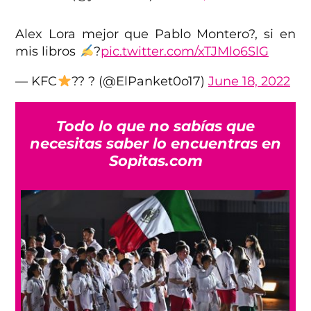
Alex Lora mejor que Pablo Montero?, si en
mis libros
?
pic.twitter.com/xTJMlo6SlG
— KFC
?? ? (@ElPanket0o17)
June 18, 2022
Todo lo que no sabías que
necesitas saber lo encuentras en
Sopitas.com