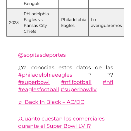
Bengals
Philadelphia
Eagles vs
Philadelphia
Lo
2023
Kansas City
Eagles
averiguaremos
Chiefs
@sopitasdeportes
¿Ya conocias estos datos de las
#philadelphiaeagles
? ??
#superbowl
#nflfootball
#nfl
#eaglesfootball
#superbowllv
♬ Back In Black – AC/DC
¿Cuánto cuestan los comerciales
durante el Super Bowl LVII?