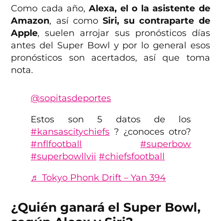
Como cada año,
Alexa, el o la asistente de
Amazon
, así como
Siri, su contraparte de
Apple
, suelen arrojar sus pronósticos días
antes del Super Bowl y por lo general esos
pronósticos son acertados, así que toma
nota.
@sopitasdeportes
Estos son 5 datos de los
#kansascitychiefs
? ¿conoces otro?
#nflfootball
#superbow
#superbowllvii
#chiefsfootball
♬ Tokyo Phonk Drift – Yan 394
¿Quién ganará el Super Bowl,