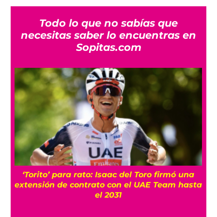
Todo lo que no sabías que
necesitas saber lo encuentras en
Sopitas.com
‘Torito’ para rato: Isaac del Toro firmó una
extensión de contrato con el UAE Team hasta
el 2031