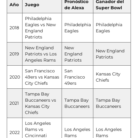
Pronóstico
Ganador del
Año
Juego
de Alexa
Super Bowl
Philadelphia
Eagles vs New
Philadelphia
Philadelphia
2018
England
Eagles
Eagles
Patriots
New England
New
New England
2019
Patriots vs Los
England
Patriots
Angeles Rams
Patriots
San Francisco
San
Kansas City
2020
49ers vs Kansas
Francisco
Chiefs
City Chiefs
49ers
Tampa Bay
Buccaneers vs
Tampa Bay
Tampa Bay
2021
Kansas City
Buccaneers
Buccaneers
Chiefs
Los Angeles
Rams vs
Los Angeles
Los Angeles
2022
Cincinnati
Rams
Rams