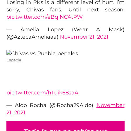
Losing in PKs is a different level of hurt. I’m
sorry, Chivas fans. Until next season.
pic.twitter.com/eBqINC4tPW
— Amelia Lopez (Wear A Mask)
(@AztecaAmeliaaa)
November 21, 2021
Especial
pic.twitter.com/hTuik68saA
— Aldo Rocha (@Rocha29Aldo)
November
21, 2021