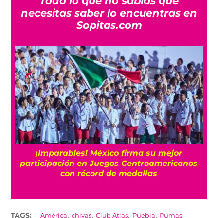
Todo lo que no sabías que
necesitas saber lo encuentras en
Sopitas.com
e
¡Imparables! México firma su mejor
participación en Juegos Centroamericanos
con récord de medallas
,
,
,
,
TAGS:
América
chivas
Club Atlas
Puebla
Pumas