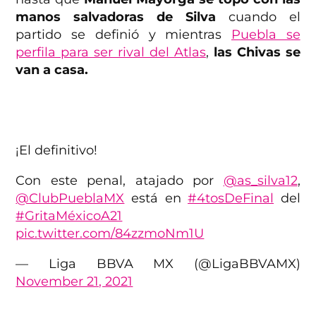
manos salvadoras de Silva
cuando el
partido se definió y mientras
Puebla se
perfila para ser rival del Atlas
,
las Chivas se
van a casa.
¡El definitivo!
Con este penal, atajado por
@as_silva12
,
@ClubPueblaMX
está en
#4tosDeFinal
del
#GritaMéxicoA21
pic.twitter.com/84zzmoNm1U
— Liga BBVA MX (@LigaBBVAMX)
November 21, 2021