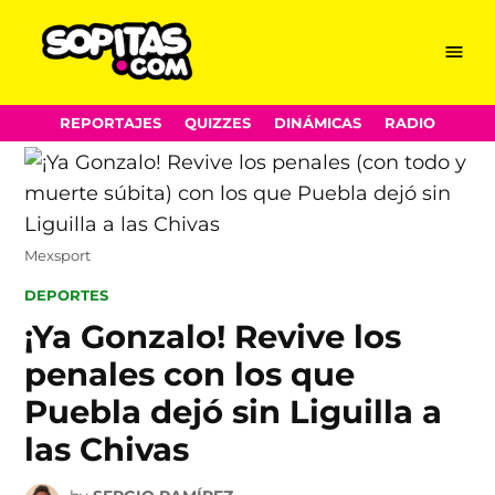
Menu
Sopitas.com
Skip
REPORTAJES
QUIZZES
DINÁMICAS
RADIO
to
content
Mexsport
POSTED
DEPORTES
IN
¡Ya Gonzalo! Revive los
penales con los que
Puebla dejó sin Liguilla a
las Chivas