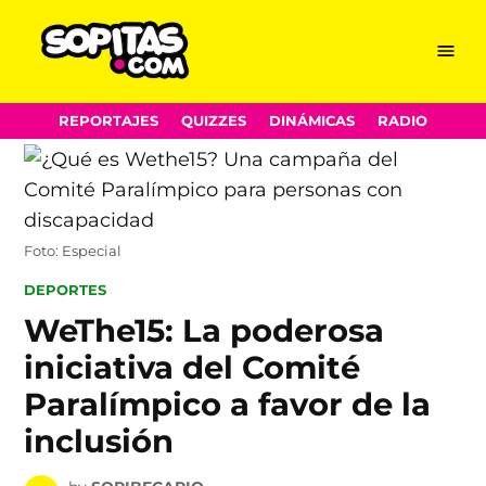
Menu
Sopitas.com
Skip
REPORTAJES
QUIZZES
DINÁMICAS
RADIO
to
content
Foto: Especial
POSTED
DEPORTES
IN
WeThe15: La poderosa
iniciativa del Comité
Paralímpico a favor de la
inclusión