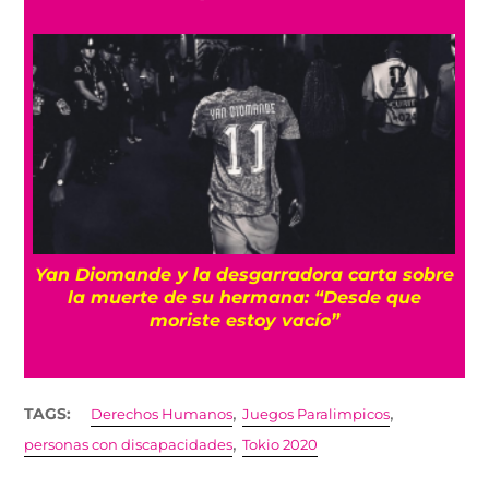
a
Yan Diomande y la desgarradora carta sobre
s
la muerte de su hermana: “Desde que
moriste estoy vacío”
,
,
TAGS:
Derechos Humanos
Juegos Paralimpicos
,
personas con discapacidades
Tokio 2020