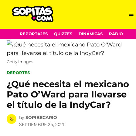
Me
Sopitas.com
Skip
REPORTAJES
QUIZZES
DINÁMICAS
RADIO
to
content
Getty Images
POSTED
DEPORTES
IN
¿Qué necesita el mexicano
Pato O’Ward para llevarse
el título de la IndyCar?
by
SOPIBECARIO
SEPTIEMBRE 24, 2021