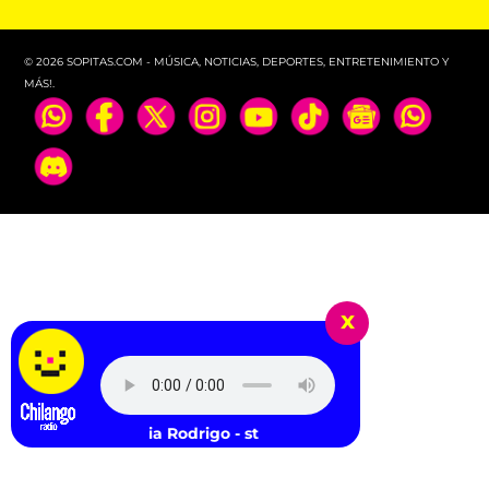
© 2026 SOPITAS.COM - MÚSICA, NOTICIAS, DEPORTES, ENTRETENIMIENTO Y
MÁS!.
x
Olivia Rodrigo - stupid song