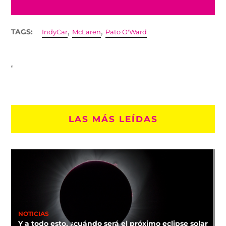
,
,
TAGS:
IndyCar
McLaren
Pato O'Ward
LAS MÁS LEÍDAS
NOTICIAS
Y a todo esto, ¿cuándo será el próximo eclipse solar