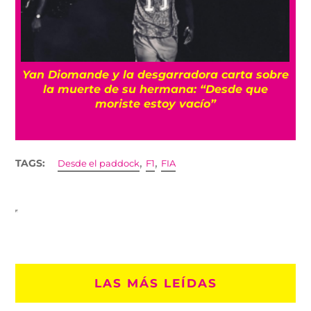
a
Yan Diomande y la desgarradora carta sobre
s
la muerte de su hermana: “Desde que
moriste estoy vacío”
,
,
TAGS:
Desde el paddock
F1
FIA
LAS MÁS LEÍDAS