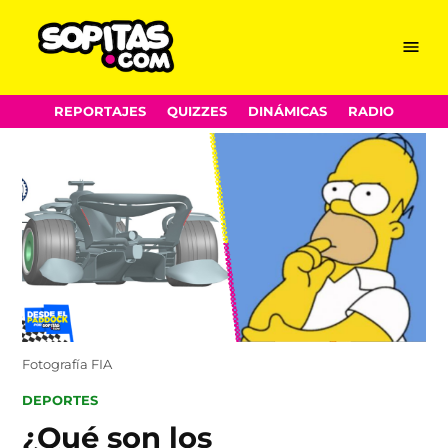
Menu
Sopitas.com
Skip
REPORTAJES
QUIZZES
DINÁMICAS
RADIO
to
content
Fotografía FIA
POSTED
DEPORTES
IN
¿Qué son los