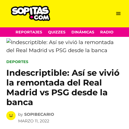
Menu
Sopitas.com
Skip
REPORTAJES
QUIZZES
DINÁMICAS
RADIO
to
content
POSTED
DEPORTES
IN
Indescriptible: Así se vivió
la remontada del Real
Madrid vs PSG desde la
banca
by
SOPIBECARIO
MARZO 11, 2022