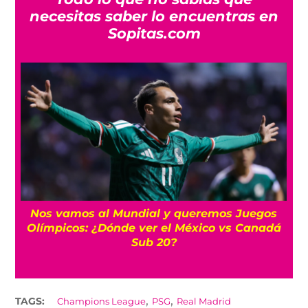
necesitas saber lo encuentras en
Sopitas.com
Nos vamos al Mundial y queremos Juegos
Olímpicos: ¿Dónde ver el México vs Canadá
Sub 20?
,
,
TAGS:
Champions League
PSG
Real Madrid