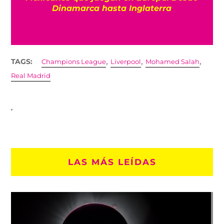
Dinamarca hasta Inglaterra
,
,
,
TAGS:
Champions League
Liverpool
Mohamed Salah
Real Madrid
LAS MÁS LEÍDAS