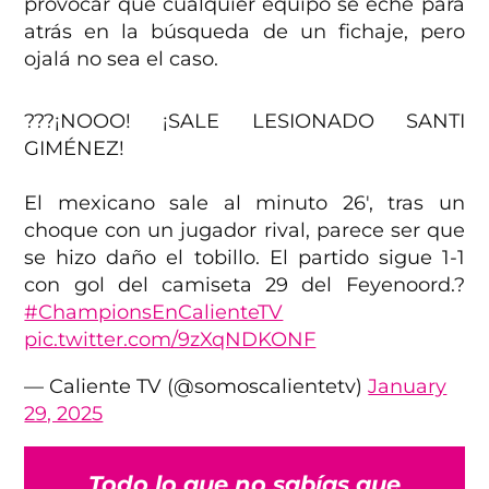
provocar que cualquier equipo se eche para
atrás en la búsqueda de un fichaje, pero
ojalá no sea el caso.
???¡NOOO! ¡SALE LESIONADO SANTI
GIMÉNEZ!
El mexicano sale al minuto 26', tras un
choque con un jugador rival, parece ser que
se hizo daño el tobillo. El partido sigue 1-1
con gol del camiseta 29 del Feyenoord.?
#ChampionsEnCalienteTV
pic.twitter.com/9zXqNDKONF
— Caliente TV (@somoscalientetv)
January
29, 2025
Todo lo que no sabías que