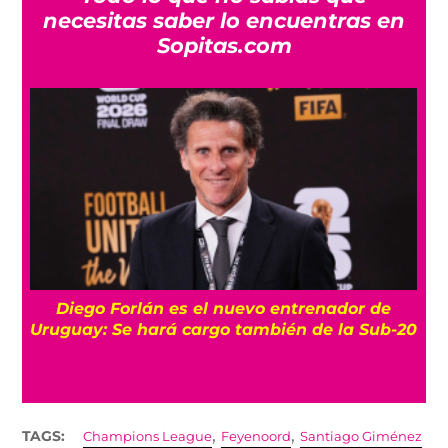
necesitas saber lo encuentras en
Sopitas.com
Diego Forlán es el nuevo entrenador de
Uruguay: Se hará cargo también de la Sub-20
,
,
TAGS:
Champions League
Feyenoord
Santiago Giménez