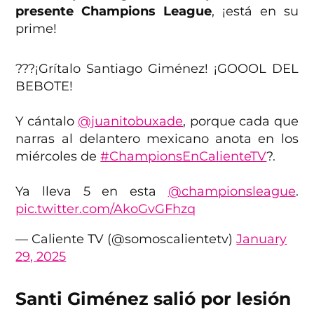
presente Champions League
, ¡está en su
prime!
???¡Grítalo Santiago Giménez! ¡GOOOL DEL
BEBOTE!
Y cántalo
@juanitobuxade
, porque cada que
narras al delantero mexicano anota en los
miércoles de
#ChampionsEnCalienteTV
?.
Ya lleva 5 en esta
@championsleague
.
pic.twitter.com/AkoGvGFhzq
— Caliente TV (@somoscalientetv)
January
29, 2025
Santi Giménez salió por lesión