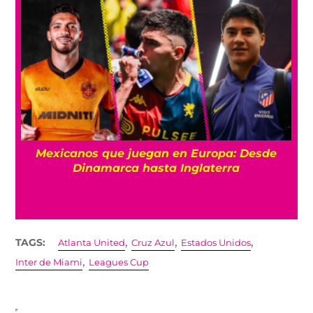
Mexicanos que juegan en Europa: Desde
Dinamarca hasta Inglaterra
,
,
,
TAGS:
Atlanta United
Cruz Azul
Estados Unidos
,
Inter de Miami
Leagues Cup