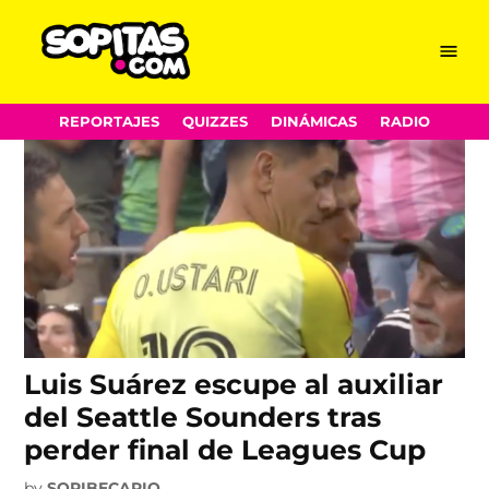
Inter de Miami
Skip
Menu
Sopitas.com
to
content
REPORTAJES
QUIZZES
DINÁMICAS
RADIO
Luis Suárez escupe al auxiliar
del Seattle Sounders tras
perder final de Leagues Cup
by
SOPIBECARIO