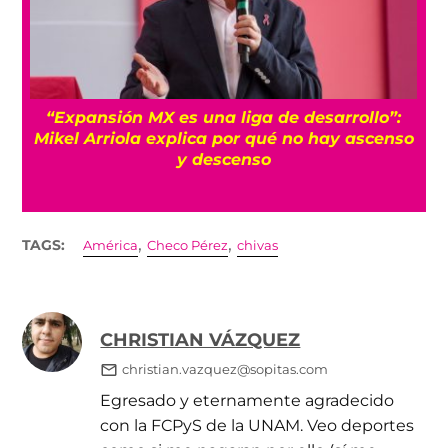
“Expansión MX es una liga de desarrollo”:
Mikel Arriola explica por qué no hay ascenso
y descenso
,
,
TAGS:
América
Checo Pérez
chivas
CHRISTIAN VÁZQUEZ
christian.vazquez@sopitas.com
Egresado y eternamente agradecido
con la FCPyS de la UNAM. Veo deportes