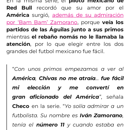
En la misma serie, el
piloto mexicano de
Red Bull
recordó que su amor por el
América
surgió,
además de su admiración
por ‘Bam Bam’ Zamorano
, porque
veía los
partidos de las Águilas junto a sus primos
mientras
el rebaño nomás no le llamaba la
atención
, por lo que elegir entre los dos
grandes del futbol mexicano fue fácil.
“
Con unos primos empezamos a ver al
América
,
Chivas no me atraía
…
fue fácil
mi elección
y me convertí en
gran
aficionado del América
”
, señala
Checo
en la serie. “
Yo solía admirar a un
futbolista. Su nombre es
Iván Zamorano
,
tenía el
número 11
y cuando estaba en