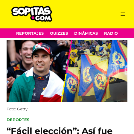
Menu
Sopitas.com
Skip
REPORTAJES
QUIZZES
DINÁMICAS
RADIO
to
content
Foto: Getty
POSTED
DEPORTES
IN
“Fácil elección”: Así fue