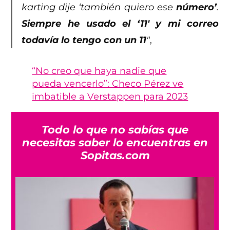
karting dije ‘también quiero ese
número’
.
Siempre he usado el ‘11′ y mi correo
todavía lo tengo con un 11
″
,
“No creo que haya nadie que
pueda vencerlo”: Checo Pérez ve
imbatible a Verstappen para 2023
Todo lo que no sabías que
necesitas saber lo encuentras en
Sopitas.com