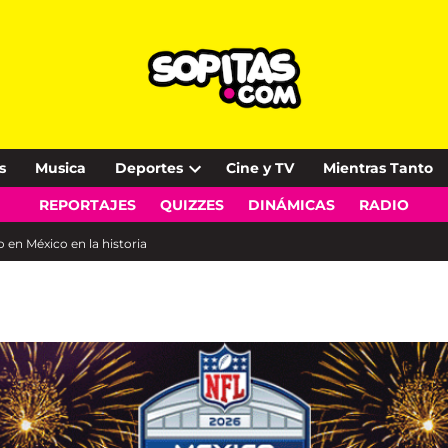
s
Musica
Deportes
Cine y TV
Mientras Tanto
Open
REPORTAJES
QUIZZES
DINÁMICAS
RADIO
dropdown
menu
 en México en la historia