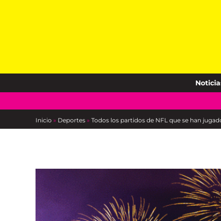
Skip
to
content
Noticia
Inicio
»
Deportes
»
Todos los partidos de NFL que se han jugado