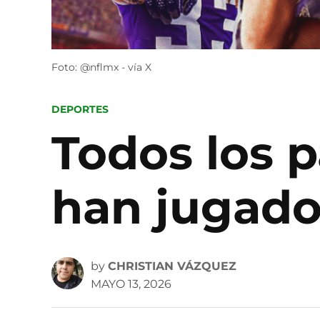
Foto: @nflmx - vía X
POSTED
DEPORTES
IN
Todos los 
han jugado 
by
CHRISTIAN VÁZQUEZ
MAYO 13, 2026