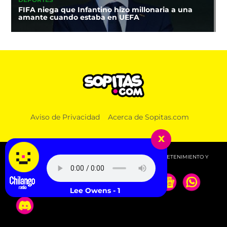
DEPORTES
FIFA niega que Infantino hizo millonaria a una
amante cuando estaba en UEFA
Aviso de Privacidad
Acerca de Sopitas.com
x
© 2026 SOPITAS.COM - MÚSICA, NOTICIAS, DEPORTES, ENTRETENIMIENTO Y
MÁS!.
Kelly Lee Owens - 132 TECHNO