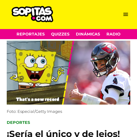
Menu
Sopitas.com
Skip
REPORTAJES
QUIZZES
DINÁMICAS
RADIO
to
content
Foto: Especial/Getty Images
POSTED
DEPORTES
IN
¡Sería el único y de lejos!