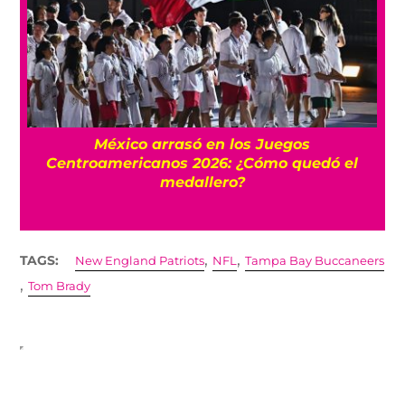
l
México arrasó en los Juegos
Centroamericanos 2026: ¿Cómo quedó el
medallero?
,
,
TAGS:
New England Patriots
NFL
Tampa Bay Buccaneers
,
Tom Brady