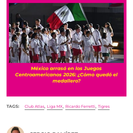
l
México arrasó en los Juegos
Centroamericanos 2026: ¿Cómo quedó el
medallero?
,
,
,
TAGS:
Club Atlas
Liga MX
Ricardo Ferretti
Tigres