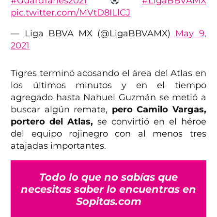
#Guard1anes2021
#LigaBBVAMX
pic.twitter.com/MVtD8ILlCJ
— Liga BBVA MX (@LigaBBVAMX)
May 9,
2021
Tigres terminó acosando el área del Atlas en
los últimos minutos y en el tiempo
agregado hasta Nahuel Guzmán se metió a
buscar algún remate,
pero Camilo Vargas,
portero del Atlas,
se convirtió en el héroe
del equipo rojinegro con al menos tres
atajadas importantes.
Todo lo que no sabías que
necesitas saber lo encuentras en
Sopitas.com