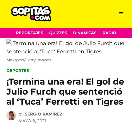
Menu
Sopitas.com
Skip
REPORTAJES
QUIZZES
DINÁMICAS
RADIO
to
content
Mexsport/Getty Images
POSTED
DEPORTES
IN
¡Termina una era! El gol de
Julio Furch que sentenció
al ‘Tuca’ Ferretti en Tigres
by
SERGIO RAMÍREZ
MAYO 8, 2021