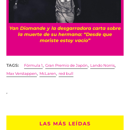
a
Yan Diomande y la desgarradora carta sobre
s
la muerte de su hermana: “Desde que
moriste estoy vacío”
,
,
,
TAGS:
Fórmula 1
Gran Premio de Japón
Lando Norris
,
,
Max Verstappen
McLaren
red bull
LAS MÁS LEÍDAS