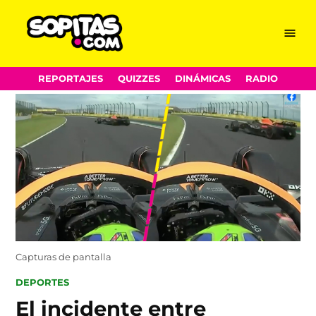
Menu
Sopitas.com
Skip
REPORTAJES
QUIZZES
DINÁMICAS
RADIO
to
content
Capturas de pantalla
POSTED
DEPORTES
IN
El incidente entre