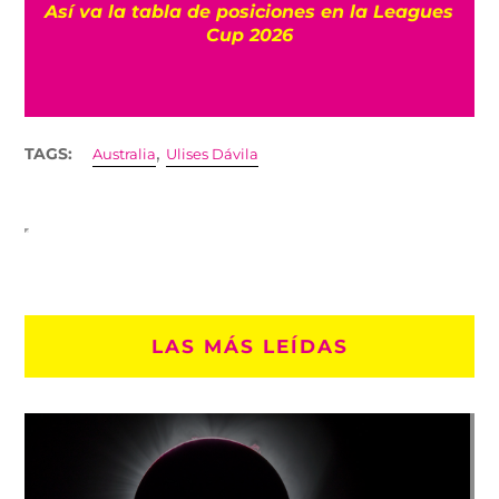
l
Así va la tabla de posiciones en la Leagues
Cup 2026
,
TAGS:
Australia
Ulises Dávila
LAS MÁS LEÍDAS