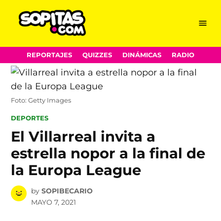
Menu
Sopitas.com
Skip
REPORTAJES
QUIZZES
DINÁMICAS
RADIO
to
content
Foto: Getty Images
POSTED
DEPORTES
IN
El Villarreal invita a
estrella nopor a la final de
la Europa League
by
SOPIBECARIO
MAYO 7, 2021