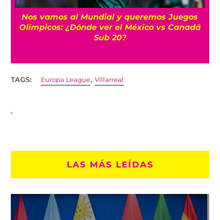
Nos vamos al Mundial y queremos Juegos
Olímpicos: ¿Dónde ver el México vs Canadá
Sub 20?
,
TAGS:
Europa League
Villarreal
LAS MÁS LEÍDAS