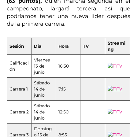
(63 puntos),
quien marcha segunda en el
campeonato, largará tercera, así que
podríamos tener una nueva líder después
de la primera carrera.
Streami
Sesión
Día
Hora
TV
ng
Viernes
Calificaci
13 de
16:30
ón
junio
Sábado
Carrera 1
14 de
7:15
junio
Sábado
Carrera 2
14 de
12:50
junio
Doming
Carrera 3
o 15 de
8:55