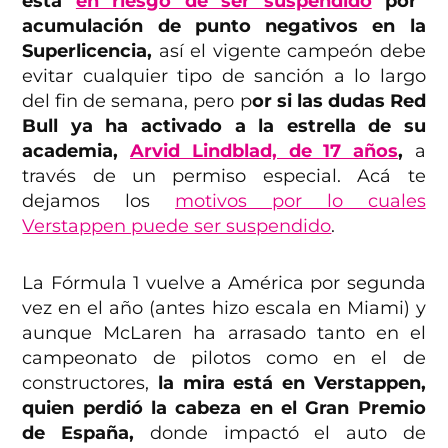
está
en riesgo de ser suspendido
por
acumulación de punto negativos en la
Superlicencia,
así el vigente campeón debe
evitar cualquier tipo de sanción a lo largo
del fin de semana, pero p
or si las dudas Red
Bull ya ha activado a la estrella de su
academia,
Arvid Lindblad, de 17 años
,
a
través de un permiso especial. Acá te
dejamos los
motivos por lo cuales
Verstappen puede ser suspendido
.
La Fórmula 1 vuelve a América por segunda
vez en el año (antes hizo escala en Miami) y
aunque McLaren ha arrasado tanto en el
campeonato de pilotos como en el de
constructores,
la mira está en Verstappen,
quien perdió la cabeza en el Gran Premio
de España,
donde impactó el auto de