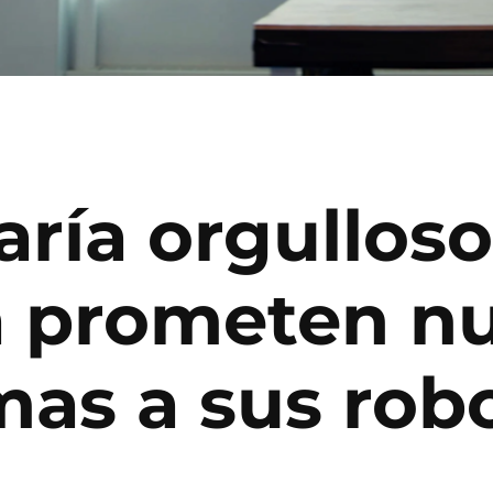
aría orgullos
a prometen n
mas a sus rob