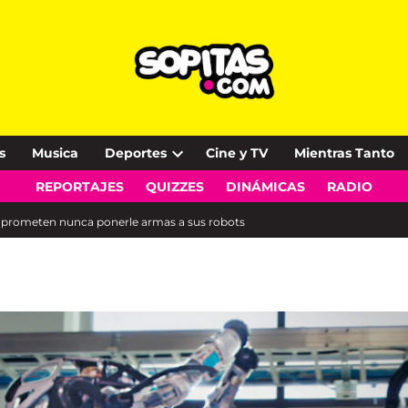
s
Musica
Deportes
Cine y TV
Mientras Tanto
Open
REPORTAJES
QUIZZES
DINÁMICAS
RADIO
dropdown
menu
a prometen nunca ponerle armas a sus robots