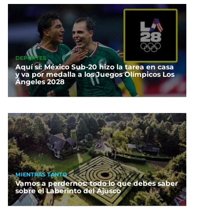
DEPORTES
Aquí sí: México Sub-20 hizo la tarea en casa
y va por medalla a los Juegos Olímpicos Los
Ángeles 2028
MIENTRAS TANTO
Vamos a perdernos: todo lo que debes saber
sobre el Laberinto del Ajusco