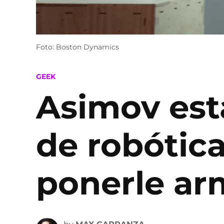
Foto: Boston Dynamics
POSTED
GEEK
IN
Asimov est
de robótic
ponerle ar