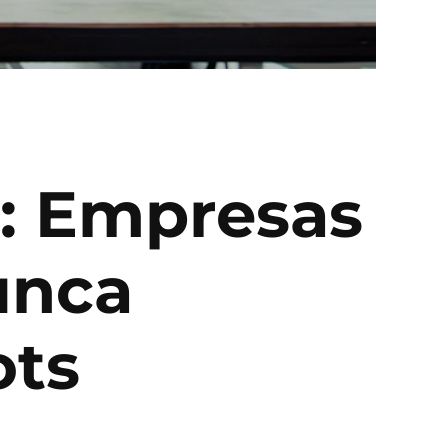
o: Empresas
unca
ots