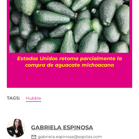
Estados Unidos retoma parcialmente la
compra de aguacate michoacano
TAGS:
Hubble
GABRIELA ESPINOSA
gabriela.espinosa@sopitas.com