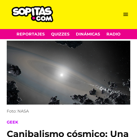
Menu
Sopitas.com
Skip
REPORTAJES
QUIZZES
DINÁMICAS
RADIO
to
content
Foto: NASA
POSTED
GEEK
IN
Canibalismo cósmico: Una