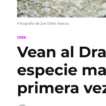
Fotografía de Zoe Della Vedova
POSTED
GEEK
IN
Vean al Dra
especie ma
primera ve