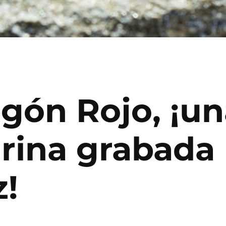
gón Rojo, ¡un
rina grabada
z!