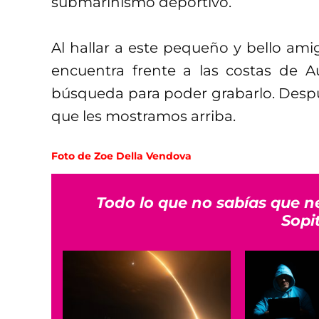
submarinismo deportivo.
Al hallar a este pequeño y bello ami
encuentra frente a las costas de Aus
búsqueda para poder grabarlo. Despué
que les mostramos arriba.
Foto de Zoe Della Vendova
Todo lo que no sabías que n
Sopi