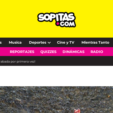
s
Musica
Deportes
Cine y TV
Mientras Tanto
Open
REPORTAJES
QUIZZES
DINÁMICAS
RADIO
dropdown
menu
rabada por primera vez!