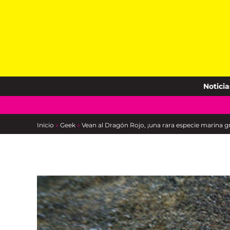
Skip
to
content
Noticia
Inicio
»
Geek
»
Vean al Dragón Rojo, ¡una rara especie marina g