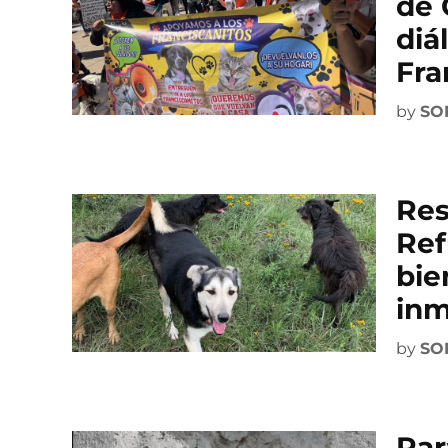
de 
diá
Fra
by
SO
Res
Ref
bie
inm
by
SO
Par