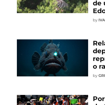
de 
Ed
by
IV
Rel
dep
rep
o r
by
GR
Por