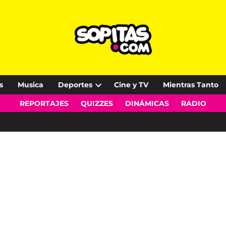
s
Musica
Deportes
Cine y TV
Mientras Tanto
Open
REPORTAJES
QUIZZES
DINÁMICAS
RADIO
dropdown
menu