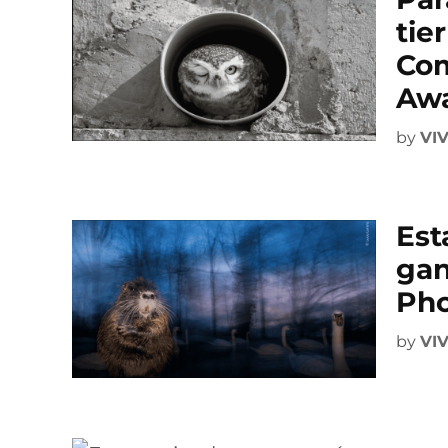
tie
Com
Aw
by
VI
Est
gan
Pho
by
VI