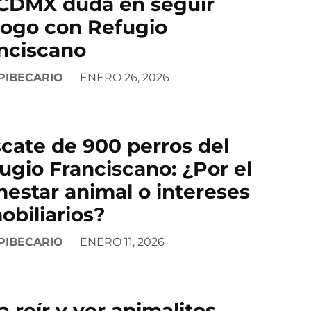
CDMX duda en seguir
logo con Refugio
nciscano
PIBECARIO
ENERO 26, 2026
cate de 900 perros del
ugio Franciscano: ¿Por el
nestar animal o intereses
obiliarios?
PIBECARIO
ENERO 11, 2026
a reír y ver animalitos