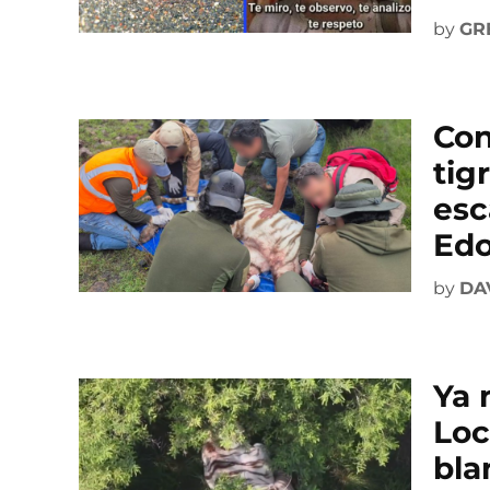
by
GR
Con
tig
esc
Ed
by
DA
Ya 
Loc
bla