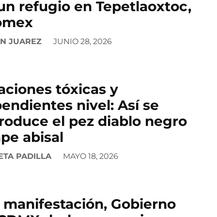
un refugio en Tepetlaoxtoc,
omex
AN JUAREZ
JUNIO 28, 2026
aciones tóxicas y
endientes nivel: Así se
roduce el pez diablo negro
ape abisal
ETA PADILLA
MAYO 18, 2026
 manifestación, Gobierno