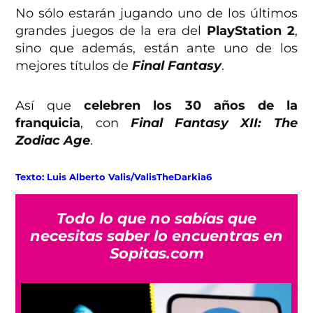
No sólo estarán jugando uno de los últimos
grandes juegos de la era del
PlayStation 2
,
sino que además, están ante uno de los
mejores títulos de
Final Fantasy
.
Así que
celebren los 30 años de la
franquicia
, con
Final Fantasy XII: The
Zodiac Age
.
Texto: Luis Alberto Valis/ValisTheDarkia6
Todo lo que no sabías que
necesitas saber lo encuentras en
Sopitas.com