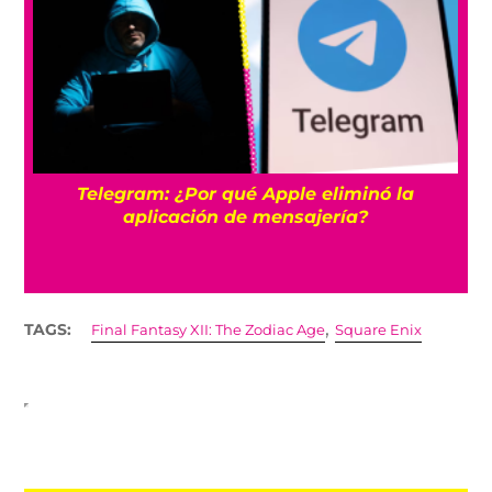
WhatsApp estrena actualizaciones para
crear chats en grupo y mejores encuestas
,
TAGS:
Final Fantasy XII: The Zodiac Age
Square Enix