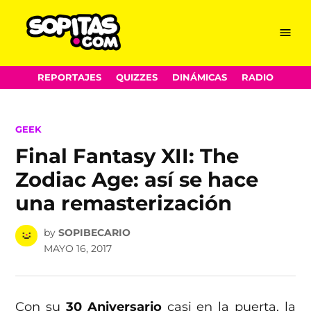
Menu
Sopitas.com
Skip
REPORTAJES
QUIZZES
DINÁMICAS
RADIO
to
content
POSTED
GEEK
IN
Final Fantasy XII: The
Zodiac Age: así se hace
una remasterización
by
SOPIBECARIO
MAYO 16, 2017
Con su
30 Aniversario
casi en la puerta, la