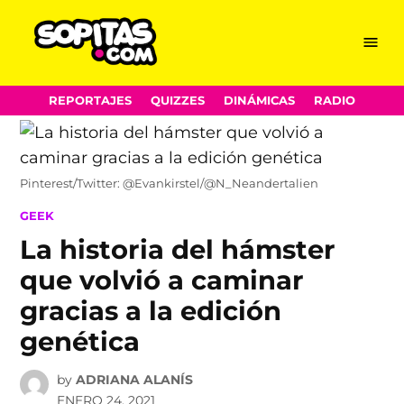
Menu
Sopitas.com
Skip
REPORTAJES
QUIZZES
DINÁMICAS
RADIO
to
content
Pinterest/Twitter: @Evankirstel/@N_Neandertalien
POSTED
GEEK
IN
La historia del hámster
que volvió a caminar
gracias a la edición
genética
by
ADRIANA ALANÍS
ENERO 24, 2021