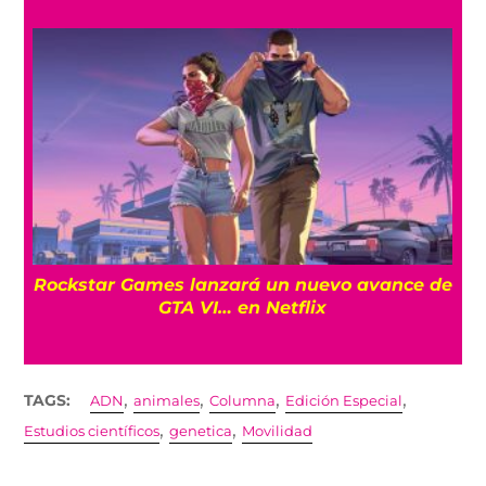
Eclipse solar total del 12 de agosto: ¿Dónd
nce de
será visible?
,
,
,
,
TAGS:
ADN
animales
Columna
Edición Especial
,
,
Estudios científicos
genetica
Movilidad