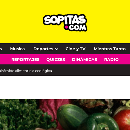
s
Musica
Deportes
Cine y TV
Mientras Tanto
Open
REPORTAJES
QUIZZES
DINÁMICAS
RADIO
dropdown
menu
pirámide alimenticia ecológica