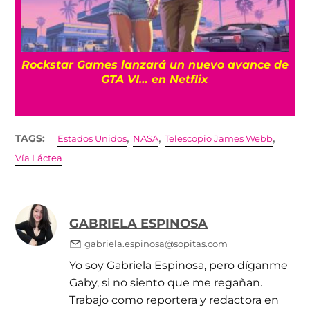
a
Rockstar Games lanzará un nuevo avance de
GTA VI… en Netflix
,
,
,
TAGS:
Estados Unidos
NASA
Telescopio James Webb
Vía Láctea
GABRIELA ESPINOSA
gabriela.espinosa@sopitas.com
Yo soy Gabriela Espinosa, pero díganme
Gaby, si no siento que me regañan.
Trabajo como reportera y redactora en