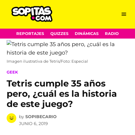
Menu
Sopitas.com
Skip
REPORTAJES
QUIZZES
DINÁMICAS
RADIO
to
content
Imagen ilustrativa de Tetris/Foto: Especial
POSTED
GEEK
IN
Tetris cumple 35 años
pero, ¿cuál es la historia
de este juego?
by
SOPIBECARIO
JUNIO 6, 2019