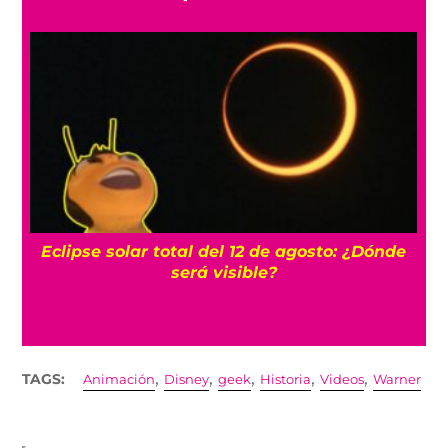
¡Impresionante! Cohete de SpaceX se estrella
contra la Luna
,
,
,
,
,
TAGS:
Animación
Disney
geek
Historia
Videos
Warner