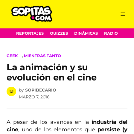
Menu
Sopitas.com
Skip
REPORTAJES
QUIZZES
DINÁMICAS
RADIO
to
content
POSTED
GEEK
,
MIENTRAS TANTO
IN
La animación y su
evolución en el cine
by
SOPIBECARIO
MARZO 7, 2016
A pesar de los avances en la
industria del
cine
, uno de los elementos que
persiste (y