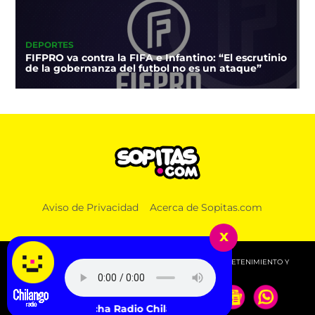
DEPORTES
FIFPRO va contra la FIFA e Infantino: “El escrutinio
de la gobernanza del futbol no es un ataque”
Aviso de Privacidad
Acerca de Sopitas.com
x
© 2026 SOPITAS.COM - MÚSICA, NOTICIAS, DEPORTES, ENTRETENIMIENTO Y
MÁS!.
Escucha Radio Chilango -