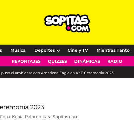
s
Musica
Deportes
Cine y TV
Mientras Tanto
Open
REPORTAJES
QUIZZES
DINÁMICAS
RADIO
dropdown
menu
se puso el ambiente con American Eagle en AXE Ceremonia 2023
 Foto: Kenia Palomo para Sopitas.com