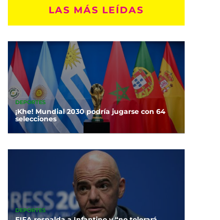
LAS MÁS LEÍDAS
DEPORTES
¡Khe! Mundial 2030 podría jugarse con 64
selecciones
DEPORTES
FIFA respalda a Infantino y “no tolerará