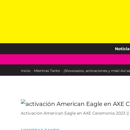
Skip
to
content
Noticia
Inicio
»
Mientras Tanto
»
¡Showsazos, activaciones y más! Así 
Activación American Eagle en AXE Ceremonia 2023 ||