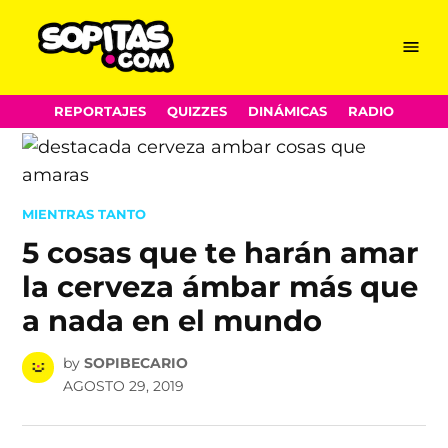
Menu
Sopitas.com
Skip
REPORTAJES
QUIZZES
DINÁMICAS
RADIO
to
content
POSTED
MIENTRAS TANTO
IN
5 cosas que te harán amar
la cerveza ámbar más que
a nada en el mundo
by
SOPIBECARIO
AGOSTO 29, 2019