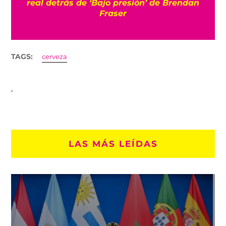
o
real detrás de ‘Bajo presión’ de Brendan
Fraser
TAGS:
cerveza
LAS MÁS LEÍDAS