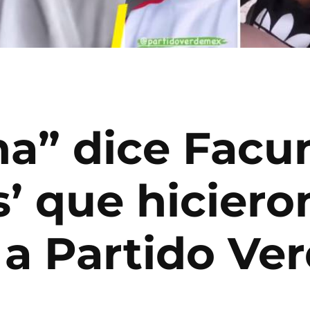
ma” dice Facu
s’ que hiciero
a Partido Ve