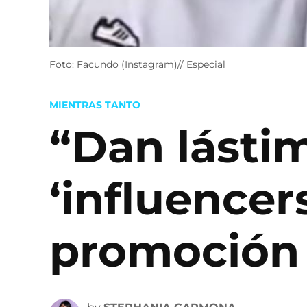
Foto: Facundo (Instagram)// Especial
POSTED
MIENTRAS TANTO
IN
“Dan lásti
‘influencer
promoción 