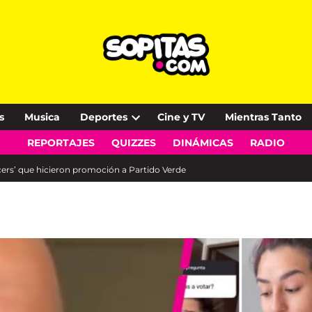
s
Musica
Deportes
Cine y TV
Mientras Tanto
Open
REPORTAJES
QUIZZES
DINÁMICAS
RADIO
dropdown
menu
cers’ que hicieron promoción a Partido Verde