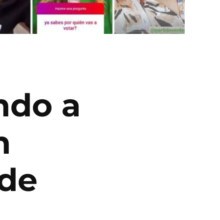
ndo a
n
rde