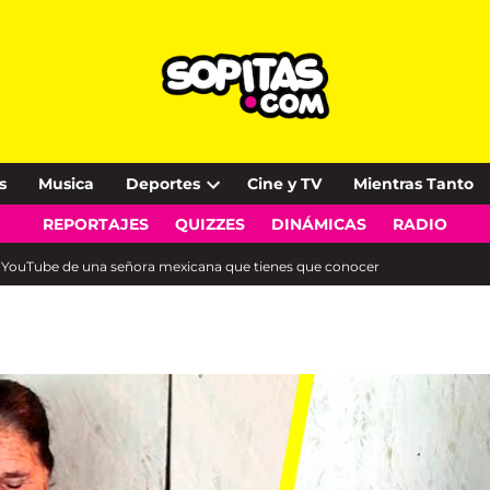
s
Musica
Deportes
Cine y TV
Mientras Tanto
Open
REPORTAJES
QUIZZES
DINÁMICAS
RADIO
dropdown
menu
 de YouTube de una señora mexicana que tienes que conocer