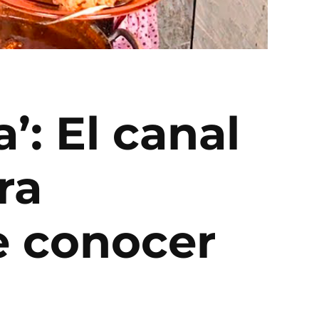
’: El canal
ra
e conocer