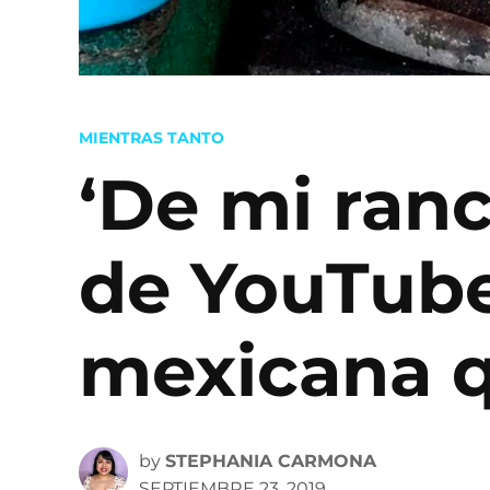
POSTED
MIENTRAS TANTO
IN
‘De mi ranc
de YouTube
mexicana q
by
STEPHANIA CARMONA
SEPTIEMBRE 23, 2019