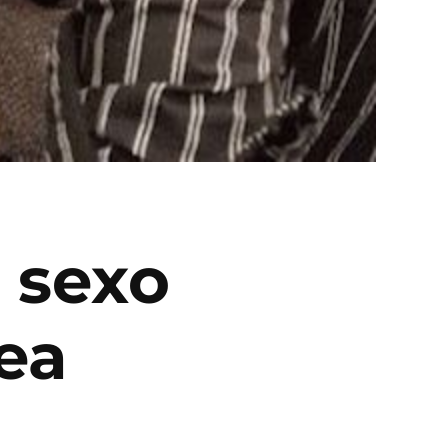
 sexo
ea