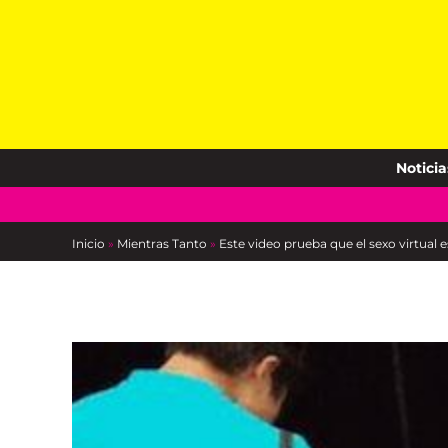
Skip
to
content
Noticia
Inicio
»
Mientras Tanto
»
Este video prueba que el sexo virtual