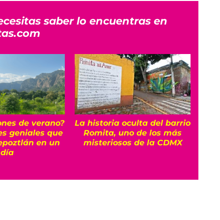
ecesitas saber lo encuentras en
tas.com
ones de verano?
La historia oculta del barrio
es geniales que
Romita, uno de los más
epoztlán en un
misteriosos de la CDMX
inm
día