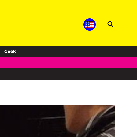
Open
Sopitas.com
Search
Música, noticias, deportes, entretenimiento
y más!
Geek