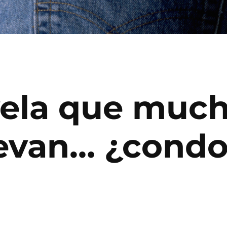
vela que muc
evan… ¿condo