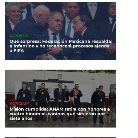
DEPORTES
Qué sorpresa: Federación Mexicana respalda
a Infantino y no reconocerá procesos ajenos
a FIFA
NOTICIAS
Misión cumplida: ANAM retira con honores a
cuatro binomios caninos que sirvieron por
siete años