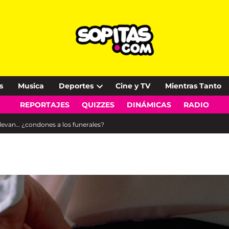
s
Musica
Deportes
Cine y TV
Mientras Tanto
Open
REPORTAJES
QUIZZES
DINÁMICAS
RADIO
dropdown
menu
levan… ¿condones a los funerales?