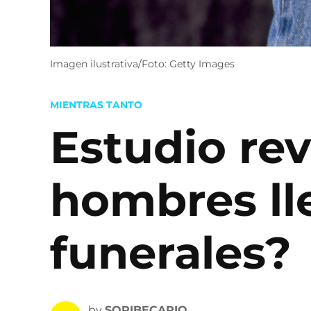
Imagen ilustrativa/Foto: Getty Images
POSTED
MIENTRAS TANTO
IN
Estudio re
hombres ll
funerales?
by
SOPIBECARIO