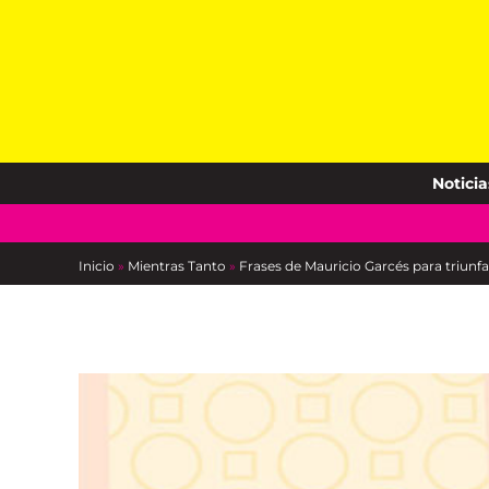
Skip
to
content
Noticia
Inicio
»
Mientras Tanto
»
Frases de Mauricio Garcés para triunfar