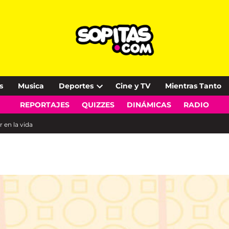
s
Musica
Deportes
Cine y TV
Mientras Tanto
Open
REPORTAJES
QUIZZES
DINÁMICAS
RADIO
dropdown
menu
 en la vida