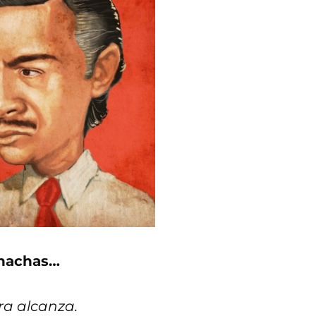
chachas…
ra alcanza.