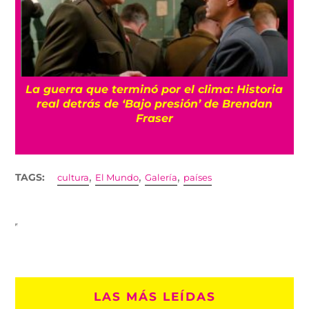
La guerra que terminó por el clima: Historia
o
real detrás de ‘Bajo presión’ de Brendan
Fraser
,
,
,
TAGS:
cultura
El Mundo
Galería
países
LAS MÁS LEÍDAS