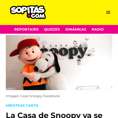
Menu
Sopitas.com
Skip
REPORTAJES
QUIZZES
DINÁMICAS
RADIO
to
content
Imagen Casa Snoopy Facebook
POSTED
MIENTRAS TANTO
IN
La Casa de Snoopy ya se