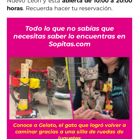
Nuevo León y está
abierta de 10:00 a 20:00
horas
. Recuerda hacer tu reservación.
Todo lo que no sabías que
necesitas saber lo encuentras en
Sopitas.com
Dinosaurios gigantes toman el AIFA con esta
B
exposición gratuita