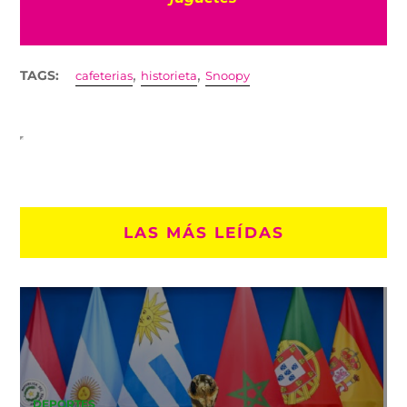
,
,
TAGS:
cafeterias
historieta
Snoopy
LAS MÁS LEÍDAS
DEPORTES