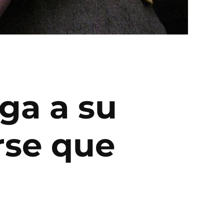
ga a su
arse que