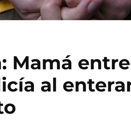
a: Mamá entre
licía al enter
to