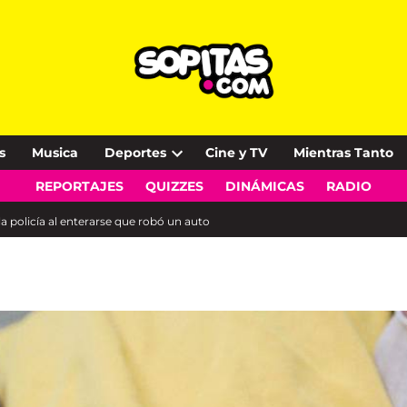
s
Musica
Deportes
Cine y TV
Mientras Tanto
Open
REPORTAJES
QUIZZES
DINÁMICAS
RADIO
dropdown
menu
la policía al enterarse que robó un auto