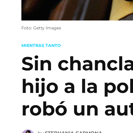
Foto: Getty Images
POSTED
MIENTRAS TANTO
IN
Sin chancl
hijo a la po
robó un au