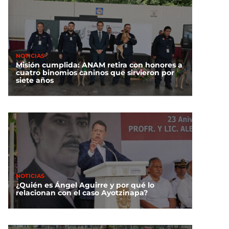
NOTICIAS
Misión cumplida: ANAM retira con honores a
cuatro binomios caninos que sirvieron por
siete años
NOTICIAS
¿Quién es Ángel Aguirre y por qué lo
relacionan con el caso Ayotzinapa?