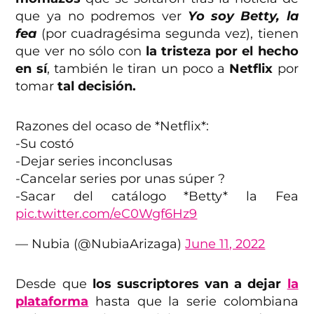
que ya no podremos ver
Yo soy Betty, la
fea
(por cuadragésima segunda vez), tienen
que ver no sólo con
la tristeza por el hecho
en sí
, también le tiran un poco a
Netflix
por
tomar
tal decisión.
Razones del ocaso de *Netflix*:
-Su costó
-Dejar series inconclusas
-Cancelar series por unas súper ?
-Sacar del catálogo *Betty* la Fea
pic.twitter.com/eC0Wgf6Hz9
— Nubia (@NubiaArizaga)
June 11, 2022
Desde que
los suscriptores van a dejar
la
plataforma
hasta que la serie colombiana