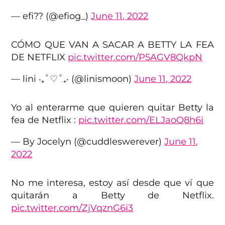
— efi?? (@efiog_)
June 11, 2022
CÓMO QUE VAN A SACAR A BETTY LA FEA
DE NETFLIX
pic.twitter.com/P5AGV8QkpN
— lini ‧₊˚♡˚₊‧ (@linismoon)
June 11, 2022
Yo al enterarme que quieren quitar Betty la
fea de Netflix :
pic.twitter.com/ELJaoQ8h6i
— By Jocelyn (@cuddleswerever)
June 11,
2022
No me interesa, estoy así desde que ví que
quitarán a Betty de Netflix.
pic.twitter.com/ZjVqznG6i3