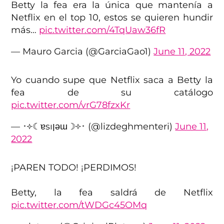
Betty la fea era la única que mantenía a
Netflix en el top 10, estos se quieren hundir
más…
pic.twitter.com/4TqUaw36fR
— Mauro Garcia (@GarciaGao1)
June 11, 2022
Yo cuando supe que Netflix saca a Betty la
fea de su catálogo
pic.twitter.com/vrG78fzxKr
— ･༓☾ɐsıןǝɯ☽༓･ (@lizdeghmenteri)
June 11,
2022
¡PAREN TODO! ¡PERDIMOS!
Betty, la fea saldrá de Netflix
pic.twitter.com/tWDGc45OMq