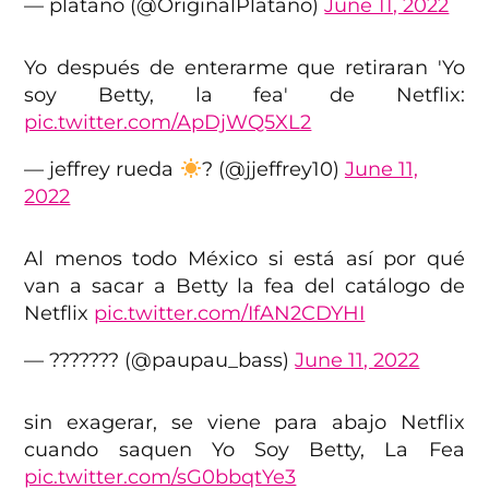
— platano (@OriginalPlatano)
June 11, 2022
Yo después de enterarme que retiraran 'Yo
soy Betty, la fea' de Netflix:
pic.twitter.com/ApDjWQ5XL2
— jeffrey rueda
? (@jjeffrey10)
June 11,
2022
Al menos todo México si está así por qué
van a sacar a Betty la fea del catálogo de
Netflix
pic.twitter.com/IfAN2CDYHI
— ??????? (@paupau_bass)
June 11, 2022
sin exagerar, se viene para abajo Netflix
cuando saquen Yo Soy Betty, La Fea
pic.twitter.com/sG0bbqtYe3