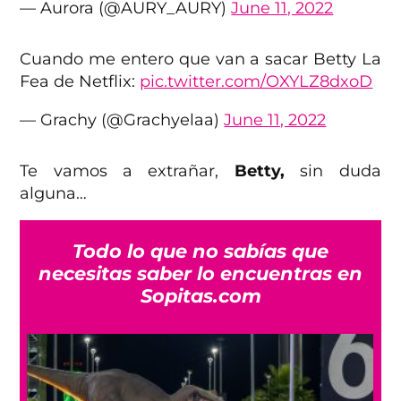
— Aurora (@AURY_AURY)
June 11, 2022
Cuando me entero que van a sacar Betty La
Fea de Netflix:
pic.twitter.com/OXYLZ8dxoD
— Grachy (@Grachyelaa)
June 11, 2022
Te vamos a extrañar,
Betty,
sin duda
alguna…
Todo lo que no sabías que
necesitas saber lo encuentras en
Sopitas.com