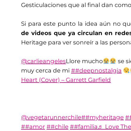
Gesticulaciones que al final dan como
Si para este punto la idea aún no q
de videos que ya circulan en redes
Heritage para ver sonreír a las person
@carlieangeles
Llore mucho
se si
muy cerca de mi
##deepnostalgia
Heart (Cover) – Garrett Garfield
@vegetarunnerchile
##myheritage
#
##amor
##chile
##familia
♬ Love The