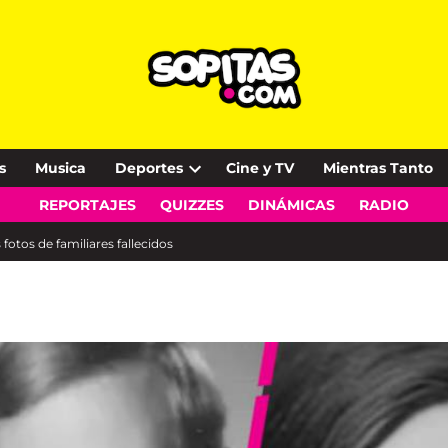
s
Musica
Deportes
Cine y TV
Mientras Tanto
Open
REPORTAJES
QUIZZES
DINÁMICAS
RADIO
dropdown
menu
 fotos de familiares fallecidos