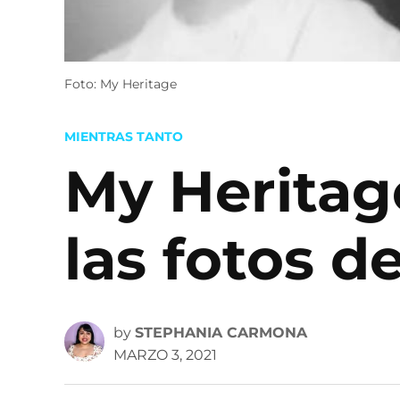
Foto: My Heritage
POSTED
MIENTRAS TANTO
IN
My Heritage
las fotos de
by
STEPHANIA CARMONA
MARZO 3, 2021