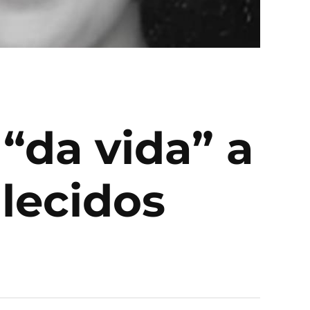
“da vida” a
llecidos