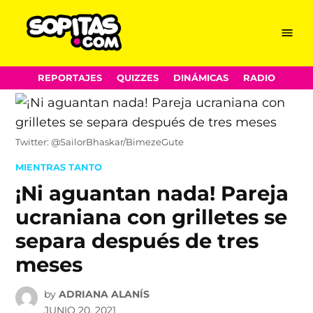
Menu
Sopitas.com
Skip
REPORTAJES
QUIZZES
DINÁMICAS
RADIO
to
content
Twitter: @SailorBhaskar/BimezeGute
POSTED
MIENTRAS TANTO
IN
¡Ni aguantan nada! Pareja
ucraniana con grilletes se
separa después de tres
meses
by
ADRIANA ALANÍS
JUNIO 20, 2021