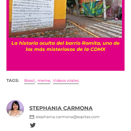
La historia oculta del barrio Romita, uno de
los más misteriosos de la CDMX
,
,
TAGS:
Brasil
meme
Videos virales
STEPHANIA CARMONA
stephania.carmona@sopitas.com