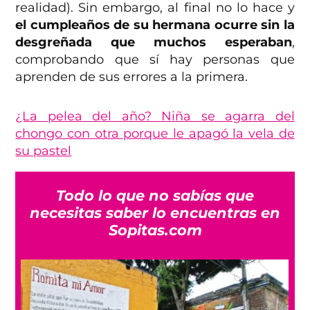
realidad). Sin embargo, al final no lo hace y
el cumpleaños de su hermana ocurre sin la
desgreñada que muchos esperaban
,
comprobando que sí hay personas que
aprenden de sus errores a la primera.
¿La pelea del año? Niña se agarra del
chongo con otra porque le apagó la vela de
su pastel
Todo lo que no sabías que
necesitas saber lo encuentras en
Sopitas.com