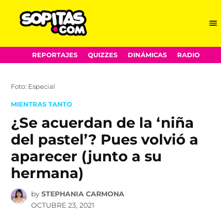
Me
Sopitas.com
Skip
REPORTAJES
QUIZZES
DINÁMICAS
RADIO
to
content
Foto: Especial
POSTED
MIENTRAS TANTO
IN
¿Se acuerdan de la ‘niña
del pastel’? Pues volvió a
aparecer (junto a su
hermana)
by
STEPHANIA CARMONA
OCTUBRE 23, 2021